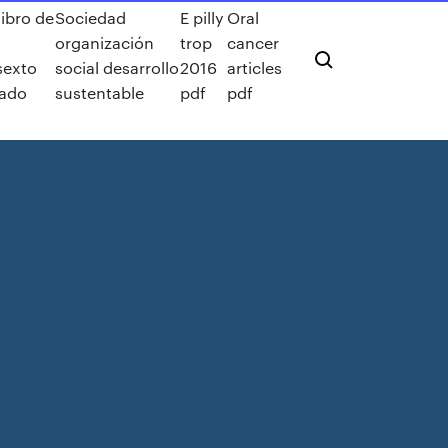
libro de
Sociedad
E pilly
Oral
organización
trop
cancer
sexto
social desarrollo
2016
articles
tado
sustentable
pdf
pdf