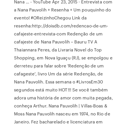
Nana ... - YouTube Apr 23, 2015 · Entrevista com
a Nana Pauvolih + Resenha + Um pouquinho do
evento! #OReizinhoChegou Link da
resenha:http://doisdb.com/redencao-de-um-
cafajeste-entrevista-com Redenção de um
cafajeste de Nana Pauvolih – Bauru TV A
Thaiannara Peres, da Livraria Novel do Top
Shopping, em Nova Iguaçu (RJ), se empolgou e
derreteu para falar sobre 'Redenção de um
cafageste', livro Um da série Redenção, de
Nana Pauvolih. Essa semana o #LivrosEm30
segundos está muito HOT!!! Se você também
adora uma história de amor com muita pegada,
conheça Arthur. Nana Pauvolih | Villas-Boas &
Moss Nana Pauvolih nasceu em 1974, no Rio de
Janeiro. Fez bacharelado e licenciatura em