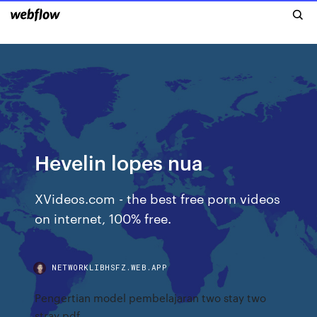
Hevelin lopes nua
XVideos.com - the best free porn videos
on internet, 100% free.
NETWORKLIBHSFZ.WEB.APP
Pengertian model pembelajaran two stay two
stray pdf