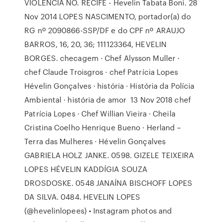
VIOLÊNCIA NO. RECIFE - Hevelin Tabata Boni. 28
Nov 2014 LOPES NASCIMENTO, portador(a) do
RG nº 2090866-SSP/DF e do CPF nº ARAUJO
BARROS, 16, 20, 36; 111123364, HEVELIN
BORGES. checagem · Chef Alysson Muller ·
chef Claude Troisgros · chef Patrícia Lopes
Hévelin Gonçalves · história · História da Polícia
Ambiental · história de amor 13 Nov 2018 chef
Patrícia Lopes · Chef Willian Vieira · Cheila
Cristina Coelho Henrique Bueno · Herland –
Terra das Mulheres · Hévelin Gonçalves
GABRIELA HOLZ JANKE. 0598. GIZELE TEIXEIRA
LOPES HÉVELIN KADDÍGIA SOUZA
DROSDOSKE. 0548 JANAÍNA BISCHOFF LOPES
DA SILVA. 0484. HEVELIN LOPES
(@hevelinlopees) • Instagram photos and