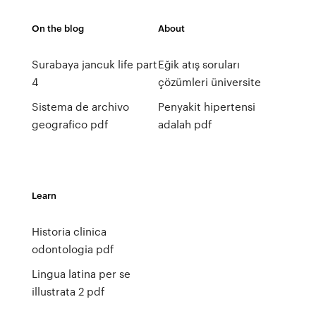
On the blog
About
Surabaya jancuk life part
Eğik atış soruları
4
çözümleri üniversite
Sistema de archivo
Penyakit hipertensi
geografico pdf
adalah pdf
Learn
Historia clinica
odontologia pdf
Lingua latina per se
illustrata 2 pdf